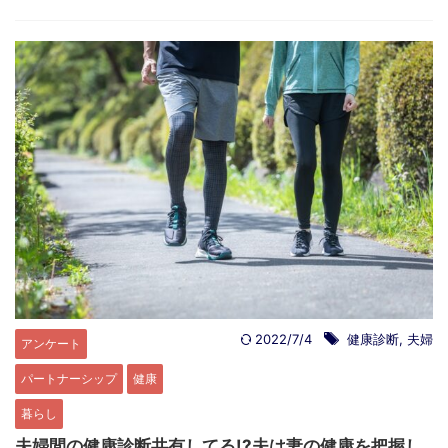
2022/7/4
健康診断
,
夫婦
アンケート
パートナーシップ
健康
暮らし
夫婦間の健康診断共有してる!?夫は妻の健康を把握し