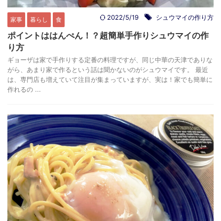
2022/5/19
シュウマイの作り方
家事
暮らし
食
ポイントははんぺん！？超簡単手作りシュウマイの作
り方
ギョーザは家で手作りする定番の料理ですが、同じ中華の天津でありな
がら、あまり家で作るという話は聞かないのがシュウマイです。 最近
は、専門店も増えていて注目が集まっていますが、実は！家でも簡単に
作れるの ...