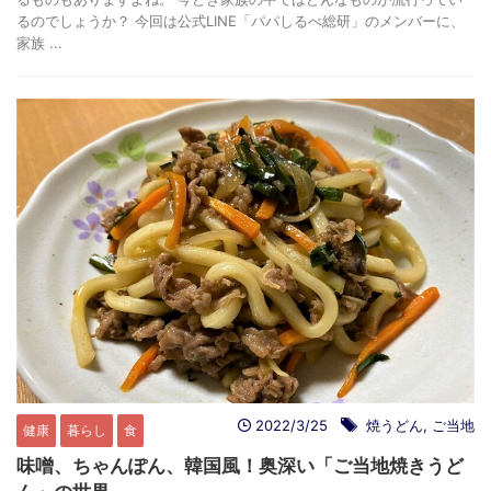
るのでしょうか？ 今回は公式LINE「パパしるべ総研」のメンバーに、
家族 ...
2022/3/25
焼うどん
,
ご当地
健康
暮らし
食
味噌、ちゃんぽん、韓国風！奥深い「ご当地焼きうど