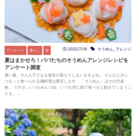
2022/7/19
そうめん
,
アレンジ
アンケート
暮らし
食
夏はまかせろ！パパたちのそうめんアレンジレシピを
アンケート調査
暑い夏。大人も子どもも食欲が落ちてしまいますよね。 そんなときに
つるっと食べられる麺料理は重宝します。 「そうめん」はその代表
格。 ですが…いつもめんつゆ、いつも同じ味で食べると飽きてしまうこ
とも。 ...