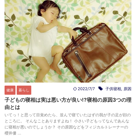
2022/7/7
子供寝相
,
原因
健康
暮らし
子どもの寝相は実は悪い方が良い!?寝相の原因3つの理
由とは
いてっ！と思って目覚めたら、並んで寝ていたはずの我が子の足が顔の
ところに。 そんなことありますよね！ 小さい子どもってなんであんな
に寝相が悪いのでしょうか？ その原因などをフィジカルトレーナーの
櫻井優 ...