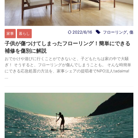
2022/6/16
フローリング
,
傷
家事
暮らし
子供が傷つけてしまったフローリング！簡単にできる
補修を傷別に解説
おでかけや遊びに行くことができないと、子どもたちは家の中で大騒
ぎ！ そうすると、フローリングが傷んでしまうことも。 そんな時簡単
にできる応急処置の方法を、家事シェアの提唱者でNPO法人tadaima!
...