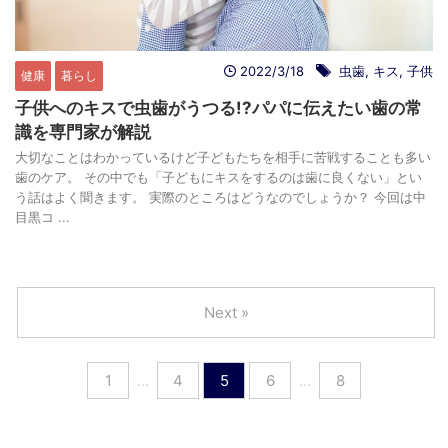
2022/3/18
虫歯
,
キス
,
子供
健康
暮らし
子供へのキスで虫歯がうつる!?パパに伝えたい歯の常
識を専門家が解説
大切なことはわかっているけど子どもたちを相手に苦戦することも多い
歯のケア。 その中でも「子どもにキスをするのは歯に良くない」とい
う話はよく聞きます。 実際のところはどうなのでしょうか？ 今回は中
目黒コ ...
Next »
1
…
4
5
6
…
8