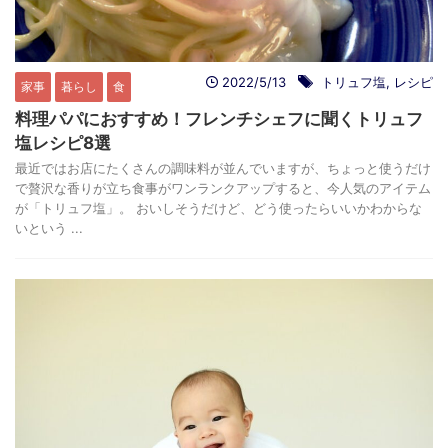
2022/5/13
トリュフ塩
,
レシピ
家事
暮らし
食
料理パパにおすすめ！フレンチシェフに聞くトリュフ
塩レシピ8選
最近ではお店にたくさんの調味料が並んでいますが、ちょっと使うだけ
で贅沢な香りが立ち食事がワンランクアップすると、今人気のアイテム
が「トリュフ塩」。 おいしそうだけど、どう使ったらいいかわからな
いという ...