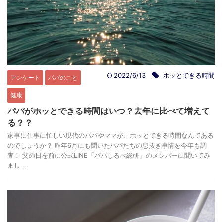
2022/6/13
ホッとできる時間
アンケート
パパのこと
健康
パパがホッとできる時間はいつ？去年に比べて増えて
る？？
家事に仕事に忙しい現代のパパやママが、ホッとできる時間なんてある
のでしょうか？ 昨年6月にも聞いたパパたちの息抜き事情を今年も調
査！ 父の日を前に公式LINE「パパしるべ総研」のメンバーに聞いてみ
まし ...