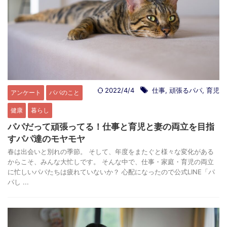
2022/4/4
仕事
,
頑張るパパ
,
育児
アンケート
パパのこと
健康
暮らし
パパだって頑張ってる！仕事と育児と妻の両立を目指
すパパ達のモヤモヤ
春は出会いと別れの季節。 そして、年度をまたぐと様々な変化がある
からこそ、みんな大忙しです。 そんな中で、仕事・家庭・育児の両立
に忙しいパパたちは疲れていないか？ 心配になったので公式LINE「パ
パし ...