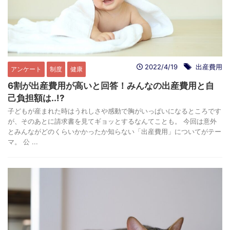
2022/4/19
出産費用
アンケート
制度
健康
6割が出産費用が高いと回答！みんなの出産費用と自
己負担額は..!?
子どもが産まれた時はうれしさや感動で胸がいっぱいになるところです
が、そのあとに請求書を見てギョッとするなんてことも。 今回は意外
とみんながどのくらいかかったか知らない「出産費用」についてがテー
マ。 公 ...