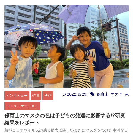
2022/9/29
保育士
,
マスク
,
色
インタビュー
特集
学び
コミュニケーション
保育士のマスクの色は子どもの発達に影響する!?研究
結果をレポート
新型コロナウイルスの感染拡大以降、いまだにマスクをつけた生活が日