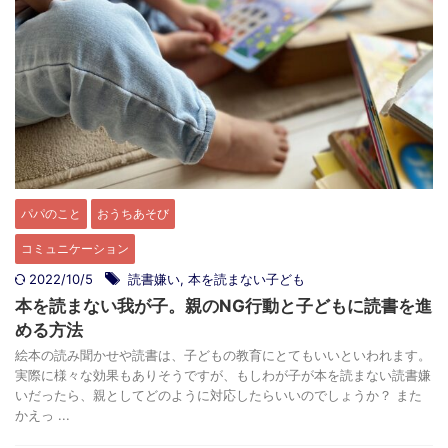
パパのこと
おうちあそび
コミュニケーション
2022/10/5
読書嫌い
,
本を読まない子ども
本を読まない我が子。親のNG行動と子どもに読書を進
める方法
絵本の読み聞かせや読書は、子どもの教育にとてもいいといわれます。
実際に様々な効果もありそうですが、もしわが子が本を読まない読書嫌
いだったら、親としてどのように対応したらいいのでしょうか？ また
かえっ ...