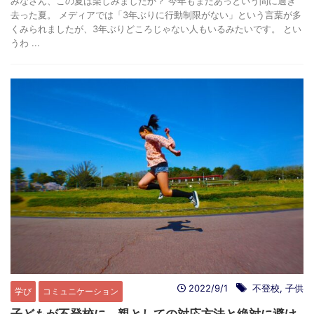
みなさん、この夏は楽しみましたか？ 今年もまたあっという間に過ぎ
去った夏。 メディアでは「3年ぶりに行動制限がない」という言葉が多
くみられましたが、3年ぶりどころじゃない人もいるみたいです。 とい
うわ ...
2022/9/1
不登校
,
子供
学び
コミュニケーション
子どもが不登校に。親としての対応方法と絶対に避け