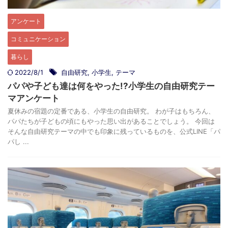
アンケート
コミュニケーション
暮らし
2022/8/1
自由研究
,
小学生
,
テーマ
パパや子ども達は何をやった!?小学生の自由研究テー
マアンケート
夏休みの宿題の定番である、小学生の自由研究。 わが子はもちろん、
パパたちが子どもの頃にもやった思い出があることでしょう。 今回は
そんな自由研究テーマの中でも印象に残っているものを、公式LINE「パ
パし ...