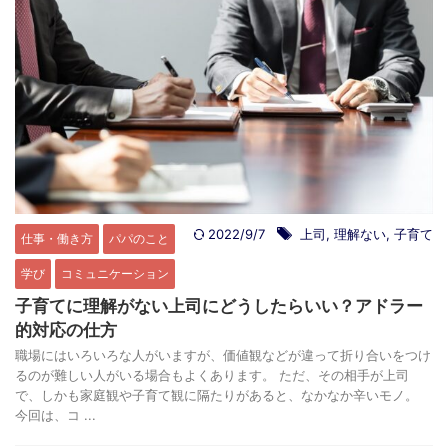
2022/9/7
上司
,
理解ない
,
子育て
仕事・働き方
パパのこと
学び
コミュニケーション
子育てに理解がない上司にどうしたらいい？アドラー
的対応の仕方
職場にはいろいろな人がいますが、価値観などが違って折り合いをつけ
るのが難しい人がいる場合もよくあります。 ただ、その相手が上司
で、しかも家庭観や子育て観に隔たりがあると、なかなか辛いモノ。
今回は、コ ...