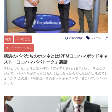
2022/9/8
パパトーク
特集
パパのこと
コミュニケーション
横浜のパパたちのホンネとは!?FMヨコハマポッドキャ
スト「ヨコハマパパトーク」裏話
テレビよりもホンネが出やすいメディアと言われるラジオ。 そんなラ
ジオで、パパたちがざっくばらんに話し合ったらどんな話が出るのでし
ょうか？ この度、FMヨコハマのポッドキャストで「ヨコハマパパトー
ク」と ...