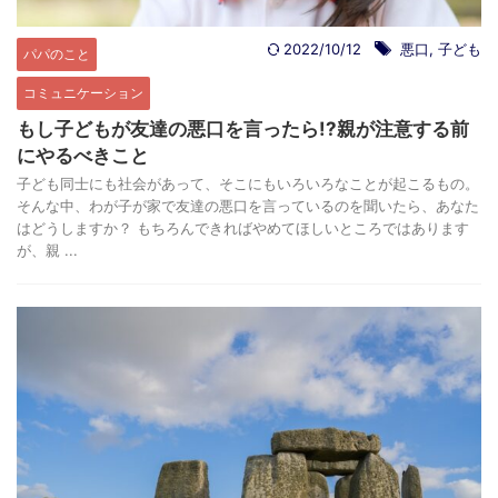
2022/10/12
悪口
,
子ども
パパのこと
コミュニケーション
もし子どもが友達の悪口を言ったら!?親が注意する前
にやるべきこと
子ども同士にも社会があって、そこにもいろいろなことが起こるもの。
そんな中、わが子が家で友達の悪口を言っているのを聞いたら、あなた
はどうしますか？ もちろんできればやめてほしいところではあります
が、親 ...