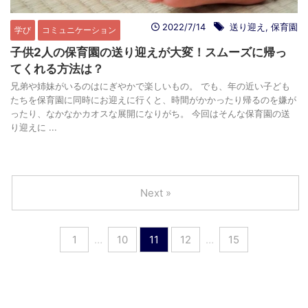
2022/7/14
送り迎え
,
保育園
学び
コミュニケーション
子供2人の保育園の送り迎えが大変！スムーズに帰っ
てくれる方法は？
兄弟や姉妹がいるのはにぎやかで楽しいもの。 でも、年の近い子ども
たちを保育園に同時にお迎えに行くと、時間がかかったり帰るのを嫌が
ったり、なかなかカオスな展開になりがち。 今回はそんな保育園の送
り迎えに ...
Next »
1
…
10
11
12
…
15