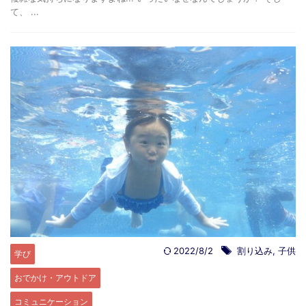
て、 ...
2022/8/2
割り込み
,
子供
学び
おでかけ・アウトドア
コミュニケーション