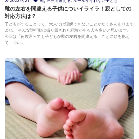
2022/7/21
靴
,
左右間違える
,
ルールが守れない子ども
靴の左右を間違える子供についイライラ！親としての
対応方法は？
子どもがすることって、大人では理解できないことがたくさんあります
よね。 そんな謎行動に振り回された経験がある人も多いと思います。
今回は「何度言っても子どもが靴の左右を間違える」ことに頭を抱え
て、つい ...