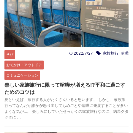
2022/7/27
家族旅行
,
喧嘩
学び
おでかけ・アウトドア
コミュニケーション
楽しい家族旅行に限って喧嘩が増える!?平和に過ごす
ためのコツは
夏といえば、旅行する人がたくさんいると思います。 しかし、家族旅
行ってなんだか誰かが怒り出してもめごとや喧嘩に発展することが多い
ような気が…。 楽しみにしていたせっかくの家族旅行なのに、結果クタ
クタに ...