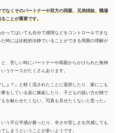
けでなくそのパートナーや双方の両親、兄弟姉妹、職場
知ることが重要です。
わかってはいても自分で感情などをコントロールできな
った時には比較的冷静でいることができる周囲の理解が
くと、苦しい時にパートナーや両親からかけられた無神
というケースがたくさんあります。
でしょ？』と軽く流されたことに落胆したり、家にこも
仕事をしている姿に嫉妬したり、子どもの扱い方が雑で
どもを触らせたくない、写真も見せたくないと思った』
という不公平感が募ったり、辛さや苦しさを共感しても
ってしまうということが多いようです。