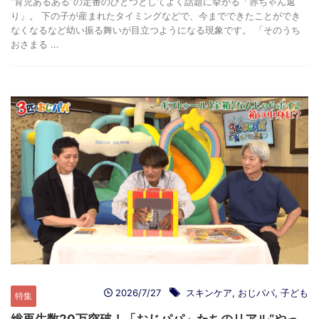
“育児あるある”の定番のひとつとしてよく話題に挙がる「赤ちゃん返
り」。 下の子が産まれたタイミングなどで、今までできたことができ
なくなるなど幼い振る舞いが目立つようになる現象です。 「そのうち
おさまる ...
2026/7/27
スキンケア
,
おじパパ
,
子ども
特集