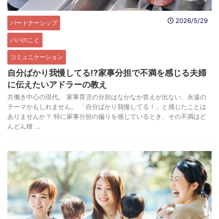
2026/5/29
パートナーシップ
パパのこと
コミュニケーション
自分ばかり我慢してる!?家事分担で不満を感じる夫婦
に伝えたいアドラーの教え
共働き中心の現代。 家事育児の分担はなかなか答えが出ない、永遠の
テーマかもしれません。 「自分ばかり我慢してる！」と感じたことは
ありませんか？ 特に家事分担の偏りを感じているとき、その不満はど
んどん積 ...