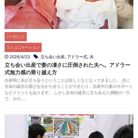
パパのこと
コミュニケーション
2026/4/23
立ち会い出産
,
アドラー式
,
夫
立ち会い出産で妻の凄さに圧倒された夫へ。アドラー
式無力感の乗り越え方
出産時に夫が立ち会うということは珍しくなくなってきました。 共に
生命の誕生の喜びを分かち合うことができたり、出産中の妻のサポート
などメリットもあります。 しかし生命の誕生に立ち会えた感動の一方
で、その ...