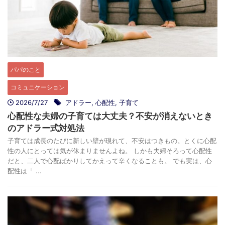
パパのこと
コミュニケーション
2026/7/27
アドラー
,
心配性
,
子育て
心配性な夫婦の子育ては大丈夫？不安が消えないとき
のアドラー式対処法
子育ては成長のたびに新しい壁が現れて、不安はつきもの。とくに心配
性の人にとっては気が休まりませんよね。 しかも夫婦そろって心配性
だと、二人で心配ばかりしてかえって辛くなることも。 でも実は、心
配性は「 ...