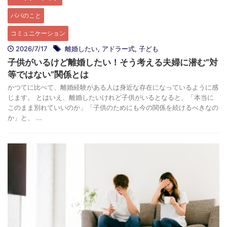
パパのこと
コミュニケーション
2026/7/17
離婚したい
,
アドラー式
,
子ども
子供がいるけど離婚したい！そう考える夫婦に潜む”対
等ではない”関係とは
かつてに比べて、離婚経験がある人は身近な存在になっているように感
じます。 とはいえ、離婚したいけれど子供がいるとなると、「本当に
このまま別れていいのか」「子供のためにも今の関係を続けるべきなの
か」と、 ...