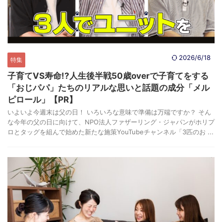
2026/6/18
特集
子育てVS寿命!?人生後半戦50歳overで子育てをする
「おじパパ」たちのリアルな思いと話題の成分「メル
ピロール」【PR】
いよいよ今週末は父の日！ いろいろな意味で準備は万端ですか？ そん
な今年の父の日に向けて、NPO法人ファザーリング・ジャパンがホリプ
ロとタッグを組んで始めた新たな施策YouTubeチャンネル「3匹のお ...