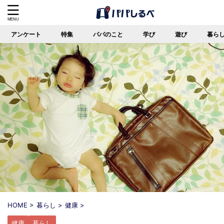
アンケート
特集
パパのこと
学び
遊び
暮ら
HOME
>
暮らし
>
健康
>
健康
暮らし