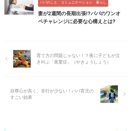
パパのこと
コミュニケーション
暮らし
妻が2週間の長期出張!?パパのワンオ
ペチャレンジに必要な心構えとは?
育て方の問題じゃない！？夜に子どもが泣
き叫ぶ「夜驚症」（やきょうしょう）
自尊心が高く、非行が少ない！パパ育児の
すごい効果