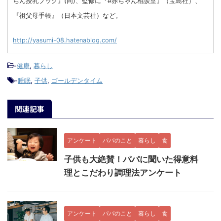
ちん授乳ブック』(同)、監修に『#赤ちゃん相談室』（宝島社）、
『祖父母手帳』（日本文芸社）など。
http://yasumi-08.hatenablog.com/
-
健康
,
暮らし
-
睡眠
,
子供
,
ゴールデンタイム
関連記事
アンケート
パパのこと
暮らし
食
子供も大絶賛！パパに聞いた得意料
理とこだわり調理法アンケート
アンケート
パパのこと
暮らし
食