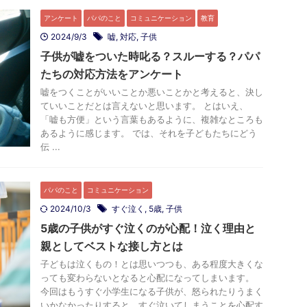
アンケート
パパのこと
コミュニケーション
教育
2024/9/3
嘘
,
対応
,
子供
子供が嘘をついた時叱る？スルーする？パパ
たちの対応方法をアンケート
嘘をつくことがいいことか悪いことかと考えると、決し
ていいことだとは言えないと思います。 とはいえ、
「嘘も方便」という言葉もあるように、複雑なところも
あるように感じます。 では、それを子どもたちにどう
伝 ...
パパのこと
コミュニケーション
2024/10/3
すぐ泣く
,
5歳
,
子供
5歳の子供がすぐ泣くのが心配！泣く理由と
親としてベストな接し方とは
子どもは泣くもの！とは思いつつも、ある程度大きくな
っても変わらないとなると心配になってしまいます。
今回はもうすぐ小学生になる子供が、怒られたりうまく
いかなかったりすると、すぐ泣いてしまうことを心配す