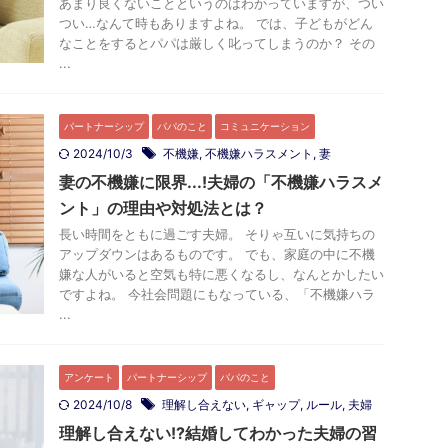
あまり良くないことというのはわかっていますが、つい
つい…なんて時もありますよね。 では、子どもがどん
なことをするとパパは厳しく叱ってしまうのか？ その
...
パートナーシップ
パパのこと
コミュニケーション
2024/10/3
不機嫌
,
不機嫌ハラスメント
,
妻
妻の不機嫌に限界...!夫婦の「不機嫌ハラスメ
ント」の理由や対処法とは？
長い時間をともに過ごす夫婦。 そりゃ互いに気持ちの
アップダウンはあるものです。 でも、家庭の中に不機
嫌な人がいると空気も特に悪くなるし、なんとかしたい
ですよね。 今社会問題にもなっている、「不機嫌ハラ
...
アンケート
パートナーシップ
パパのこと
2024/10/8
理解し合えない
,
ギャップ
,
ルール
,
夫婦
理解し合えない!?結婚してわかった夫婦の習