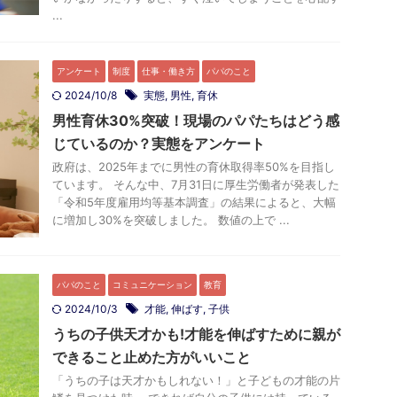
...
アンケート
制度
仕事・働き方
パパのこと
2024/10/8
実態
,
男性
,
育休
男性育休30%突破！現場のパパたちはどう感
じているのか？実態をアンケート
政府は、2025年までに男性の育休取得率50%を目指し
ています。 そんな中、7月31日に厚生労働者が発表した
「令和5年度雇用均等基本調査」の結果によると、大幅
に増加し30%を突破しました。 数値の上で ...
パパのこと
コミュニケーション
教育
2024/10/3
才能
,
伸ばす
,
子供
うちの子供天才かも!才能を伸ばすために親が
できること止めた方がいいこと
「うちの子は天才かもしれない！」と子どもの才能の片