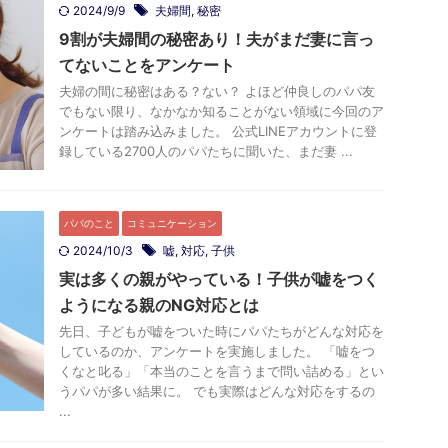
2024/9/9
夫婦間
,
秘密
9割が夫婦間の秘密あり！夫がまだ妻に言っ
てないことをアンケート
夫婦の間に秘密はある？ない？ よほど仲良しのパパ友
でもない限り、なかなか知ることがない領域に今回のア
ンケートは踏み込みました。 公式LINEアカウントに登
録している2700人のパパたちに聞いた、まだ妻 ...
パパのこと
コミュニケーション
2024/10/3
嘘
,
対応
,
子供
実は多くの親がやっている！子供が嘘をつく
ようになる親のNG対応とは
先日、子どもが嘘をついた時にパパたちがどんな対応を
しているのか、アンケートを実施しました。 「嘘をつ
くなと叱る」「本当のことを言うまで問い詰める」とい
うパパが多い結果に。 でも実際はどんな対応をするの
...