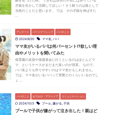
鱗を見つけた時。 できれば自分の子供には持っている
才能を生かして活躍してほしい！そう願うのは親として
当然のことだと思います。 では、その才能を伸ばすた
...
アンケート
パートナーシップ
パパのこと
2024/8/20
ママ友
,
パパ
ママ友がいるパパは何パーセント!?欲しい理
由やメリットを聞いてみた
保育園の送迎や保護者会に行くといるのはほとんどマ
マ、というケースがまだまだ多いのが現実。 なので、
パパ友よりも作りやすいのはママ友かもしれません。
では、ママ友がいるパパって実際どのくらいいるのでし
ょ ...
パパのこと
おでかけ・アウトドア
コミュニケーション
2024/10/3
プール
,
嫌がる
,
子供
プールで子供が嫌がって泣き出した！親はど