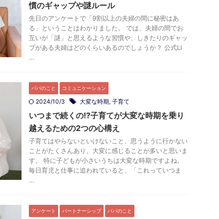
慣のギャップや謎ルール
先日のアンケートで「9割以上の夫婦の間に秘密はあ
る」ということはわかりました。 では、夫婦の間でお
互いが「謎」と思えるような習慣や、しきたりのギャッ
プがある夫婦はどのくらいあるのでしょうか？ 公式LI
...
パパのこと
コミュニケーション
2024/10/3
大変な時期
,
子育て
いつまで続くの!?子育てが大変な時期を乗り
越えるための2つの心構え
子育てはやらないといけないこと、思うように行かない
ことがたくさんあり、大変に感じることが多いと思いま
す。 特に子どもが小さいうちは大変な時期ですよね。
毎日育児と仕事に追われていると、「これっていつま
...
アンケート
パートナーシップ
パパのこと