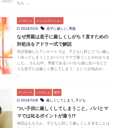
なん ...
パパのこと
コミュニケーション
2024/10/3
息子に厳しい
,
男親
なぜ男親は息子に厳しくしがち？直すための
対処法をアドラー式で解説
先日実施したアンケートでは、子どもに対してつい厳し
く叱ってしまうことがパパとママで違うことがわかりま
した。 そんな中、男親であるパパから娘に比べるとど
うも息子には厳しく接してしまう、というお悩みが。
...
アンケート
パパのこと
教育
2024/10/8
厳しくしてしまう
,
子ども
つい子供に厳しくしてしまうこと。パパとマ
マでは叱るポイントが違う!?
体罰はもちろん、子どもに対して厳しくしすぎることは