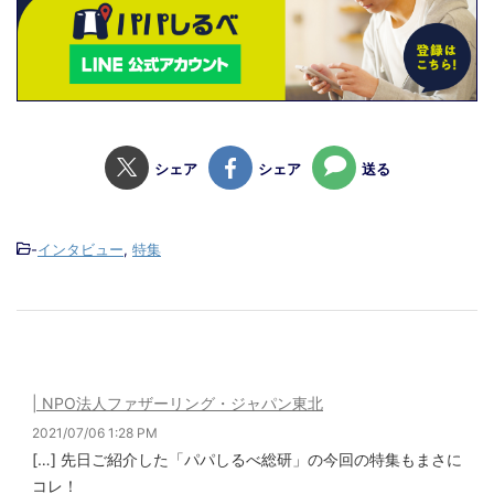
シェア
シェア
送る
-
インタビュー
,
特集
| NPO法人ファザーリング・ジャパン東北
2021/07/06 1:28 PM
[…] 先日ご紹介した「パパしるべ総研」の今回の特集もまさに
コレ！