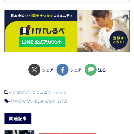
シェア
シェア
送る
-
パパのこと
,
コミュニケーション
-
話を聞かない妻
,
みんなそうだよ
関連記事