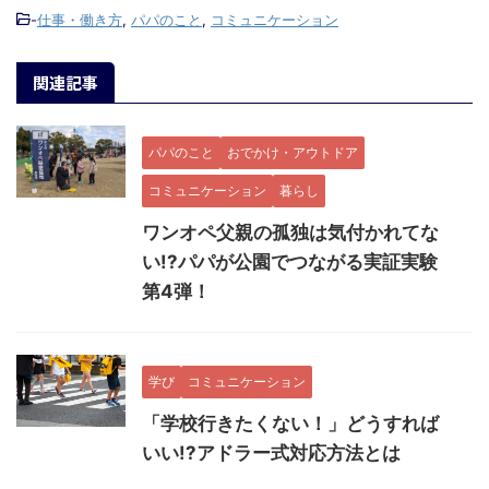
-
仕事・働き方
,
パパのこと
,
コミュニケーション
関連記事
パパのこと
おでかけ・アウトドア
コミュニケーション
暮らし
ワンオペ父親の孤独は気付かれてな
い!?パパが公園でつながる実証実験
第4弾！
学び
コミュニケーション
「学校行きたくない！」どうすれば
いい!?アドラー式対応方法とは