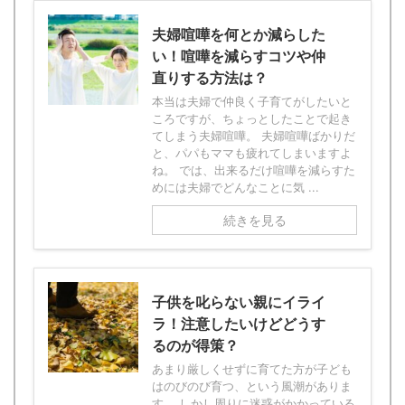
夫婦喧嘩を何とか減らした
い！喧嘩を減らすコツや仲
直りする方法は？
本当は夫婦で仲良く子育てがしたいと
ころですが、ちょっとしたことで起き
てしまう夫婦喧嘩。 夫婦喧嘩ばかりだ
と、パパもママも疲れてしまいますよ
ね。 では、出来るだけ喧嘩を減らすた
めには夫婦でどんなことに気 ...
続きを見る
子供を叱らない親にイライ
ラ！注意したいけどどうす
るのが得策？
あまり厳しくせずに育てた方が子ども
はのびのび育つ、という風潮がありま
す。 しかし周りに迷惑がかかっている