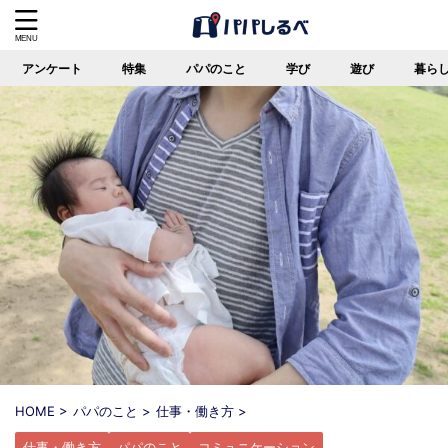
アンケート
特集
パパのこと
学び
遊び
暮ら
HOME
>
パパのこと
>
仕事・働き方
>
仕事・働き方
パパのこと
コミュニケーション