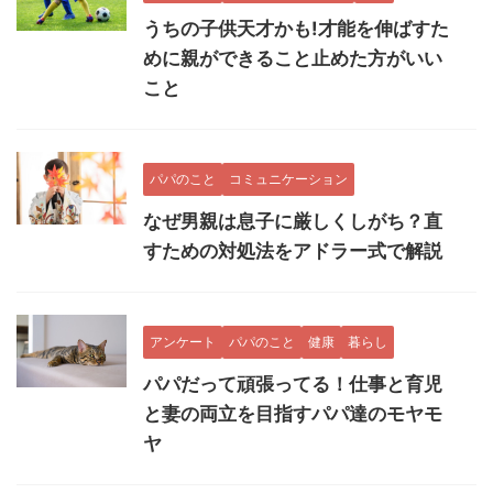
うちの子供天才かも!才能を伸ばすた
めに親ができること止めた方がいい
こと
パパのこと
コミュニケーション
なぜ男親は息子に厳しくしがち？直
すための対処法をアドラー式で解説
アンケート
パパのこと
健康
暮らし
パパだって頑張ってる！仕事と育児
と妻の両立を目指すパパ達のモヤモ
ヤ