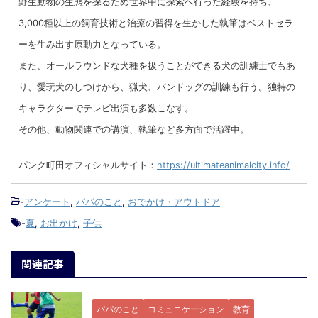
野生動物の生態を探るため世界中に探索へ行った経験を持ち、
3,000種以上の飼育技術と治療の習得を生かした執筆はベストセラ
ーを生み出す原動力となっている。
また、オールラウンドな犬種を扱うことができる犬の訓練士でもあ
り、愛玩犬のしつけから、猟犬、バンドッグの訓練も行う。独特の
キャラクターでテレビ出演も多数こなす。
その他、動物関連での講演、執筆など多方面で活躍中。
パンク町田オフィシャルサイト：
https://ultimateanimalcity.info/
-
アンケート
,
パパのこと
,
おでかけ・アウトドア
-
夏
,
お出かけ
,
子供
関連記事
パパのこと
コミュニケーション
教育