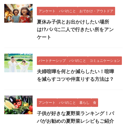
アンケート
パパのこと
おでかけ・アウトドア
夏休み子供とお出かけしたい場所
は!?パパに二人で行きたい所をアン
ケート
パートナーシップ
パパのこと
コミュニケーション
夫婦喧嘩を何とか減らしたい！喧嘩
を減らすコツや仲直りする方法は？
アンケート
パパのこと
暮らし
食
子供が好きな夏野菜ランキング！パ
パがお勧めの夏野菜レシピもご紹介