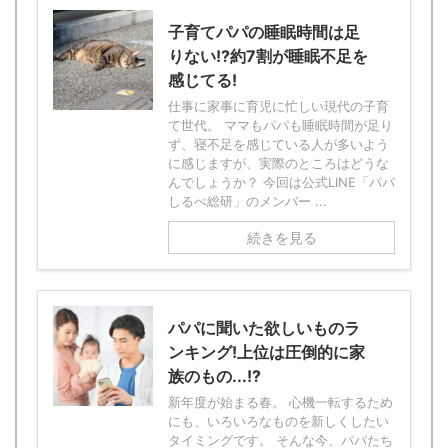
子育てパパの睡眠時間は足
りない!?約7割が睡眠不足を
感じてる!
仕事に家事に育児に忙しい現代の子育
て世代。 ママもパパも睡眠時間が足り
ず、寝不足を感じている人が多いよう
に感じますが、実際のところはどうな
んでしょうか？ 今回は公式LINE「パパ
しるべ総研」のメンバー ...
続きを見る
パパに聞いた欲しいものラ
ンキング!上位は圧倒的に家
族のもの...!?
新年度が始まる春。 心機一転するため
にも、いろいろなものを新しくしたい
タイミングです。 そんな今、パパたち