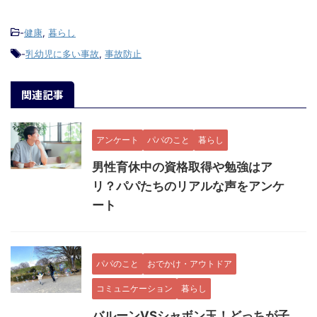
-
健康
,
暮らし
-
乳幼児に多い事故
,
事故防止
関連記事
アンケート
パパのこと
暮らし
男性育休中の資格取得や勉強はア
リ？パパたちのリアルな声をアンケ
ート
パパのこと
おでかけ・アウトドア
コミュニケーション
暮らし
バルーンVSシャボン玉！どっちが子