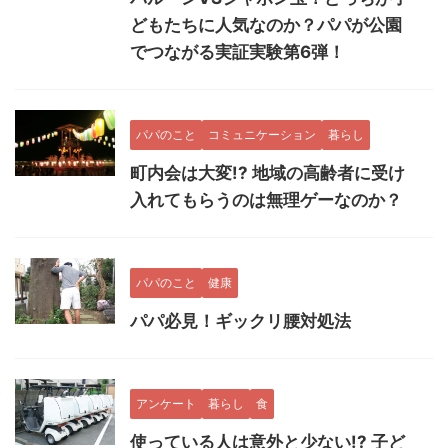
どもたちに人気なのか？パパが公園
でつながる実証実験第6弾！
パパのこと
コミュニケーション
暮らし
町内会は大変!? 地域の高齢者に受け
入れてもらうのは無理ゲーなのか？
パパのこと
健康
パパ必見！ギックリ腰対処法
アンケート
暮らし
食
使っている人は意外と少ない!? 子ど