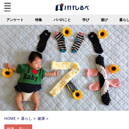
アンケート
特集
パパのこと
学び
遊び
暮ら
HOME
>
暮らし
>
健康
>
健康
暮らし