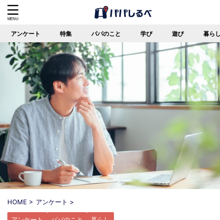
アンケート
特集
パパのこと
学び
遊び
暮ら
HOME
>
アンケート
>
アンケート
パパのこと
暮らし