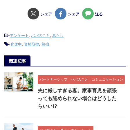
シェア
シェア
送る
-
アンケート
,
パパのこと
,
暮らし
-
育休中
,
資格取得
,
勉強
関連記事
パートナーシップ
パパのこと
コミュニケーション
夫に厳しすぎる妻。家事育児を頑張
っても認められない場合はどうした
らいい!?