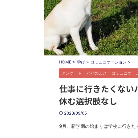
HOME
>
学び
>
コミュニケーション
>
アンケート
パパのこと
コミュニケー
仕事に行きたくない
休む選択肢なし
2023/09/05
9月、新学期の始まりは学校に行きた