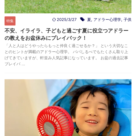
2025/3/27
夏
,
アドラー心理学
,
子供
特集
不安、イライラ、子どもと過ごす夏に役立つアドラー
の教えをお盆休みにプレイバック！
「人と人はどうやったらもっと仲良く過ごせるか？」 という大切なこ
とのヒントが満載のアドラー心理学。 パパしるべでもたくさん取り上
げてきていますが、軒並み人気記事になっています。 お盆の過去記事
プレイバ ...