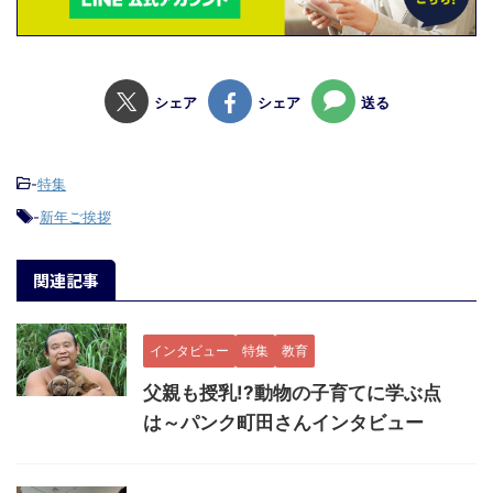
シェア
シェア
送る
-
特集
-
新年ご挨拶
関連記事
インタビュー
特集
教育
父親も授乳!?動物の子育てに学ぶ点
は～パンク町田さんインタビュー