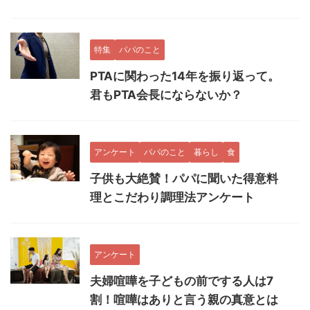
特集
パパのこと
PTAに関わった14年を振り返って。
君もPTA会長にならないか？
アンケート
パパのこと
暮らし
食
子供も大絶賛！パパに聞いた得意料
理とこだわり調理法アンケート
アンケート
夫婦喧嘩を子どもの前でする人は7
割！喧嘩はありと言う親の真意とは