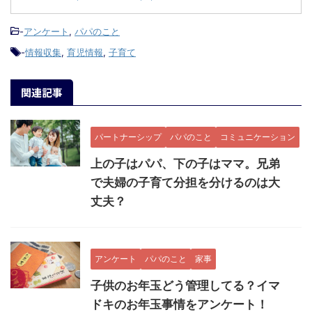
-
アンケート
,
パパのこと
-
情報収集
,
育児情報
,
子育て
関連記事
パートナーシップ
パパのこと
コミュニケーション
上の子はパパ、下の子はママ。兄弟
で夫婦の子育て分担を分けるのは大
丈夫？
アンケート
パパのこと
家事
子供のお年玉どう管理してる？イマ
ドキのお年玉事情をアンケート！