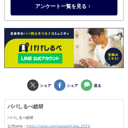
アンケート一覧を見る
シェア
シェア
送る
パパしるべ総研
パパしるべ総研
公式note：
https://note.com/papashirube_2021/