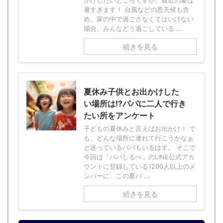
暑すぎます！ 台風などの悪天候も含
め、家の中で過ごさなくてはいけない
場合、みんなどう過ごしている ...
続きを見る
夏休み子供とお出かけした
い場所は!?パパに二人で行き
たい所をアンケート
子どもの夏休みと言えばお出かけ！ で
も、どんな場所に連れて行こうかなぁ
と迷っているパパもいるはず。 そこで
今回は「パパしるべ」のLINE公式アカ
ウントに登録している1200人以上のメ
ンバーに、この夏パ ...
続きを見る