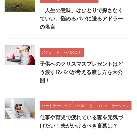
「人生の意味」はひとりで探さなく
ていい。悩めるパパに送るアドラー
の名言
アンケート
パパのこと
子供へのクリスマスプレゼントはど
う渡す!?パパが考える渡し方を大公
開！
パートナーシップ
パパのこと
コミュニケーション
仕事や育児で疲れている妻を元気づ
けたい！夫がかけるべき言葉は？