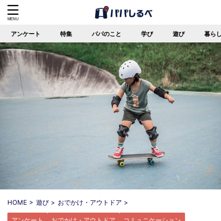
アンケート
特集
パパのこと
学び
遊び
暮ら
HOME
>
遊び
>
おでかけ・アウトドア
>
アンケート
おでかけ・アウトドア
コミュニケーション