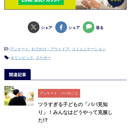
シェア
シェア
送る
-
アンケート
,
おでかけ・アウトドア
,
コミュニケーション
-
オリンピック
,
スケボー
関連記事
アンケート
パパのこと
ツラすぎる子どもの「パパ見知
り」！みんなはどうやって克服し
た!?