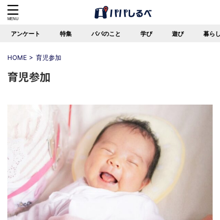
アンケート
特集
パパのこと
学び
遊び
暮ら
HOME
>
育児参加
育児参加