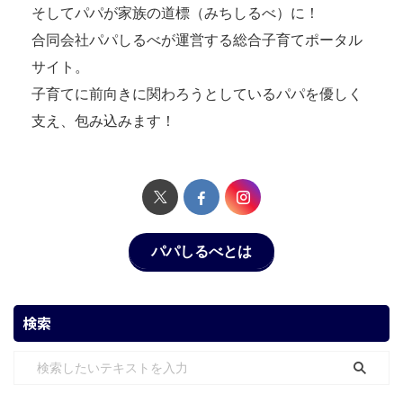
そしてパパが家族の道標（みちしるべ）に！
合同会社パパしるべが運営する総合子育てポータル
サイト。
子育てに前向きに関わろうとしているパパを優しく
支え、包み込みます！
パパしるべとは
検索