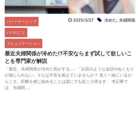
2025/3/27
冷めた
,
夫婦関係
パートナーシップ
パパのこと
コミュニケーション
最近夫婦関係が冷めた!?不安ならまず試して欲しいこ
とを専門家が解説
「最近、夫婦関係が冷めた気がする…」「以前のような会話やぬくもり
が感じられない」そんな不安を抱えていませんか？ 長く一緒にいるか
らこそ、距離を感じ始めることは誰にでも起こり得ます。 本記事で
は、夫婦関 ...