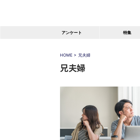
アンケート
特集
HOME
>
兄夫婦
兄夫婦