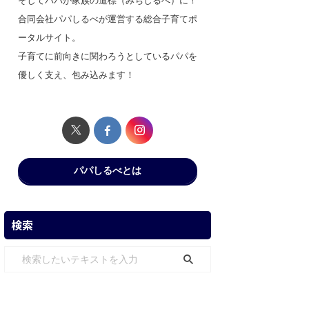
そしてパパが家族の道標（みちしるべ）に！
合同会社パパしるべが運営する総合子育てポ
ータルサイト。
子育てに前向きに関わろうとしているパパを
優しく支え、包み込みます！
パパしるべとは
検索