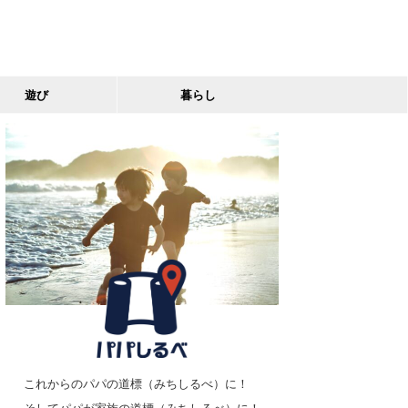
遊び
暮らし
これからのパパの道標（みちしるべ）に！