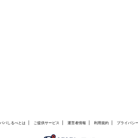
パパしるべとは
ご提供サービス
運営者情報
利用規約
プライバシ