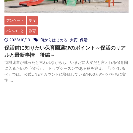
アンケート
制度
パパのこと
教育
2023/10/13
何からはじめる
,
大変
,
保活
保活前に知りたい保育園選びのポイント～保活のリア
ルと最新事情 後編～
待機児童が減ったと言われながらも、いまだに大変だと言われる保育園
に入るための「保活」。 トップシーズンである秋を迎え、「パパしる
べ」では、公式LINEアカウントに登録している1400人のパパたちに実
施 ...