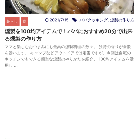
2021/7/15
パパクッキング
,
燻製の作り方
暮らし
食
燻製を100均アイテムで！パパにおすすめ20分で出来
る燻製の作り方
ママと楽しむおつまみにも最高の燻製料理の数々。 独特の香りが食欲
を誘います。 キャンプなどアウトドアでは定番ですが、今回は自宅の
キッチンでもできる簡単な燻製のやりかたを紹介。 100均アイテムを活
用し ...